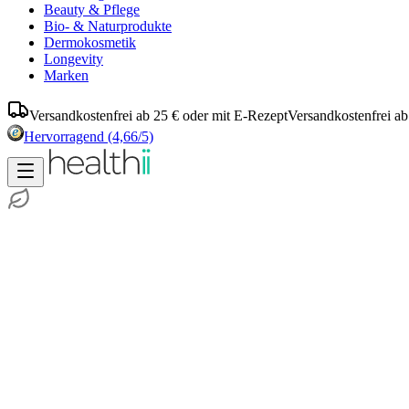
Beauty & Pflege
Bio- & Naturprodukte
Dermokosmetik
Longevity
Marken
Versandkostenfrei ab 25 € oder mit E-Rezept
Versandkostenfrei ab
Hervorragend
(4,66/5)