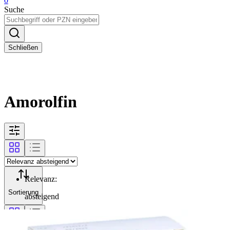
0
Suche
Schließen
Amorolfin
Relevanz
:
Sortierung
absteigend