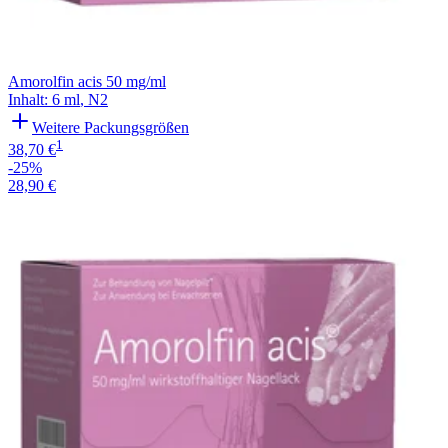
Amorolfin acis 50 mg/ml
Inhalt
:
6 ml
,
N2
Weitere Packungsgrößen
1
38,70 €
-25%
28,90 €