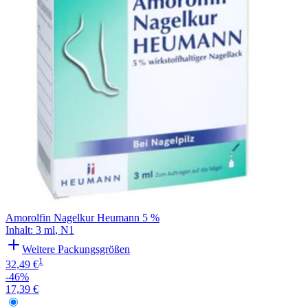
Amorolfin Nagelkur Heumann 5 %
Inhalt
:
3 ml
,
N1
Weitere Packungsgrößen
1
32,49 €
-46%
17,39 €