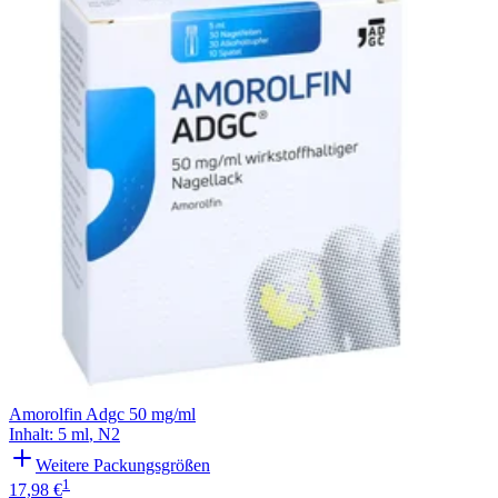
Filterung
Amorolfin Adgc 50 mg/ml
Inhalt
:
5 ml
,
N2
Weitere Packungsgrößen
1
17,98 €