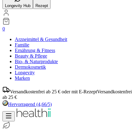
Longevity Hub
Rezept
0
Arzneimittel & Gesundheit
Familie
Ernährung & Fitness
Beauty & Pflege
Bio- & Naturprodukte
Dermokosmetik
Longevity
Marken
Versandkostenfrei ab 25 € oder mit E-Rezept
Versandkostenfrei
ab 25 €
Hervorragend
(4,66/5)