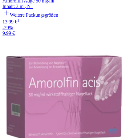
Amorolfin Adgc 50 mg/ml
Inhalt
:
3 ml
,
N1
Weitere Packungsgrößen
1
13,99 €
-29%
9,99 €