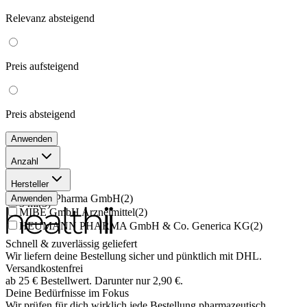
Relevanz
absteigend
Preis
aufsteigend
Preis
absteigend
Anwenden
Anzahl
6 ml
(
1
)
Hersteller
5 ml
(
2
)
Zentiva Pharma GmbH
(
2
)
Anwenden
3 ml
(
3
)
MIBE GmbH Arzneimittel
(
2
)
HEUMANN PHARMA GmbH & Co. Generica KG
(
2
)
Schnell & zuverlässig geliefert
Wir liefern deine Bestellung sicher und
pünktlich
mit
DHL
.
Versandkostenfrei
ab
25
€
Bestellwert. Darunter nur
2,90
€
.
Deine Bedürfnisse im Fokus
Wir prüfen für dich wirklich
jede
Bestellung pharmazeutisch.