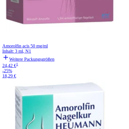
Amorolfin acis 50 mg/ml
Inhalt
:
3 ml
,
N1
Weitere Packungsgrößen
1
24,42 €
-25%
18,29 €