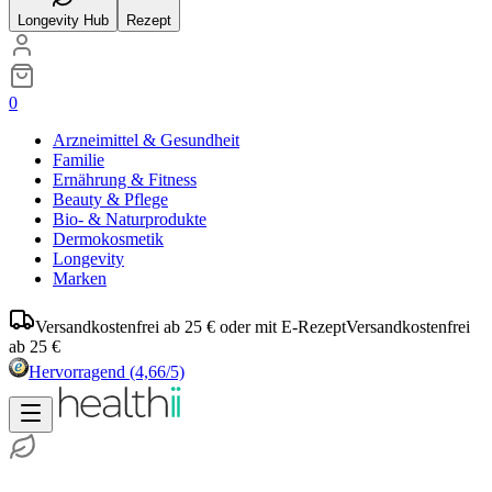
Longevity Hub
Rezept
0
Arzneimittel & Gesundheit
Familie
Ernährung & Fitness
Beauty & Pflege
Bio- & Naturprodukte
Dermokosmetik
Longevity
Marken
Versandkostenfrei ab 25 € oder mit E-Rezept
Versandkostenfrei
ab 25 €
Hervorragend
(4,66/5)