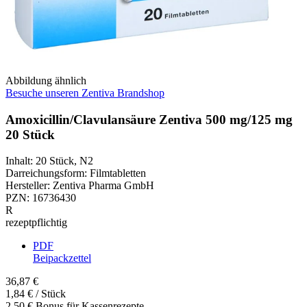
Abbildung ähnlich
Besuche unseren Zentiva Brandshop
Amoxicillin/Clavulansäure Zentiva 500 mg/125 mg
20 Stück
Inhalt
:
20 Stück
,
N2
Darreichungsform
:
Filmtabletten
Hersteller
:
Zentiva Pharma GmbH
PZN
:
16736430
R
rezeptpflichtig
PDF
Beipackzettel
36,87 €
1,84 € / Stück
2,50 € Bonus für Kassenrezepte