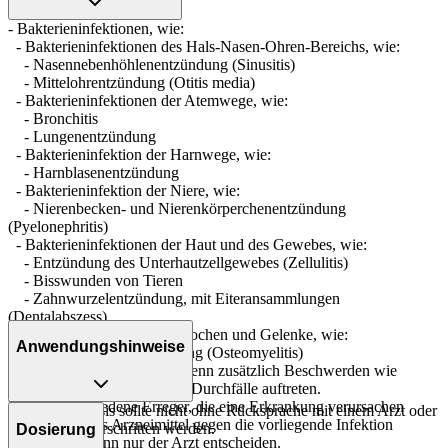
- Bakterieninfektionen, wie:
- Bakterieninfektionen des Hals-Nasen-Ohren-Bereichs, wie:
- Nasennebenhöhlenentzündung (Sinusitis)
- Mittelohrentzündung (Otitis media)
- Bakterieninfektionen der Atemwege, wie:
- Bronchitis
- Lungenentzündung
- Bakterieninfektion der Harnwege, wie:
- Harnblasenentzündung
- Bakterieninfektion der Niere, wie:
- Nierenbecken- und Nierenkörperchenentzündung
(Pyelonephritis)
- Bakterieninfektionen der Haut und des Gewebes, wie:
- Entzündung des Unterhautzellgewebes (Zellulitis)
- Bisswunden von Tieren
- Zahnwurzelentzündung, mit Eiteransammlungen
(Dentalabszess)
- Bakterieninfektion der Knochen und Gelenke, wie:
Anwendungshinweise
- Knochenmarksentzündung (Osteomyelitis)
Suchen Sie Ihren Arzt auf, wenn zusätzlich Beschwerden wie
schwere und langanhaltende Durchfälle auftreten.
Es gibt verschiedene Erreger, die eine Erkrankung verursachen
Die Gesamtdosis sollte nicht ohne Rücksprache mit einem Arzt oder
können. Ob das Arzneimittel gegen die vorliegende Infektion
Apotheker überschritten werden.
Dosierung
wirksam ist, kann nur der Arzt entscheiden.