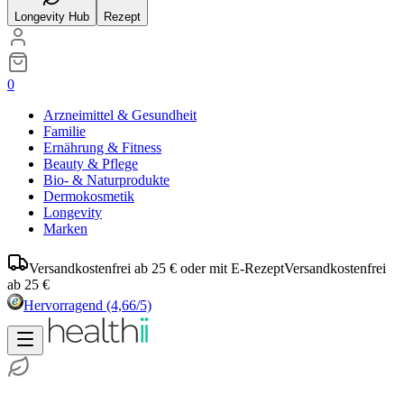
Longevity Hub
Rezept
0
Arzneimittel & Gesundheit
Familie
Ernährung & Fitness
Beauty & Pflege
Bio- & Naturprodukte
Dermokosmetik
Longevity
Marken
Versandkostenfrei ab 25 € oder mit E-Rezept
Versandkostenfrei
ab 25 €
Hervorragend
(4,66/5)