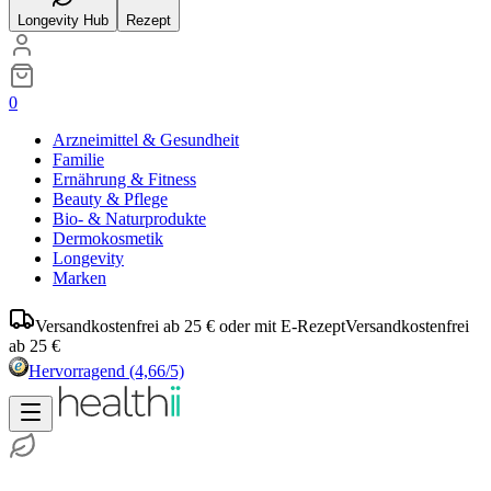
Longevity Hub
Rezept
0
Arzneimittel & Gesundheit
Familie
Ernährung & Fitness
Beauty & Pflege
Bio- & Naturprodukte
Dermokosmetik
Longevity
Marken
Versandkostenfrei ab 25 € oder mit E-Rezept
Versandkostenfrei
ab 25 €
Hervorragend
(4,66/5)