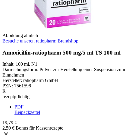
Abbildung ähnlich
Besuche unseren ratiopharm Brandshop
Amoxicillin-ratiopharm 500 mg/5 ml TS 100 ml
Inhalt
:
100 ml
,
N1
Darreichungsform
:
Pulver zur Herstellung einer Suspension zum
Einnehmen
Hersteller
:
ratiopharm GmbH
PZN
:
7561598
R
rezeptpflichtig
PDF
Beipackzettel
19,79 €
2,50 € Bonus für Kassenrezepte