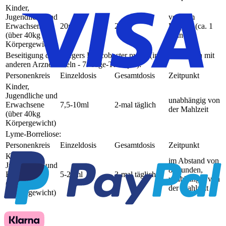
Kinder,
Jugendliche und
vor dem
Erwachsene
20ml
20ml
Eingriff (ca. 1
(über 40kg
Stunde)
Körpergewicht)
Beseitigung des Erregers Helicobacter pylori (in Kombination mit
anderen Arzneimitteln - 7. Tage-Therapie):
Personenkreis
Einzeldosis
Gesamtdosis
Zeitpunkt
Kinder,
Jugendliche und
unabhängig von
Erwachsene
7,5-10ml
2-mal täglich
der Mahlzeit
(über 40kg
Körpergewicht)
Lyme-Borreliose:
Personenkreis
Einzeldosis
Gesamtdosis
Zeitpunkt
Kinder,
im Abstand von
Jugendliche und
8 Stunden,
Erwachsene
5-20ml
3-mal täglich
unabhängig von
(über 40kg
der Mahlzeit
Körpergewicht)