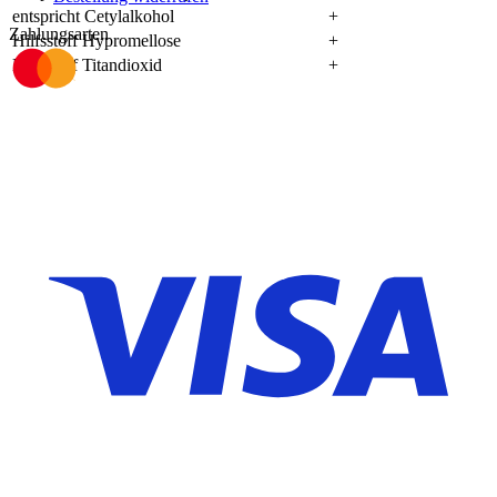
entspricht Cetylalkohol
+
Zahlungsarten
Hilfsstoff Hypromellose
+
Hilfsstoff Titandioxid
+