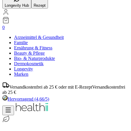
Longevity Hub
Rezept
0
Arzneimittel & Gesundheit
Familie
Ernährung & Fitness
Beauty & Pflege
Bio- & Naturprodukte
Dermokosmetik
Longevity
Marken
Versandkostenfrei ab 25 € oder mit E-Rezept
Versandkostenfrei
ab 25 €
Hervorragend
(4,66/5)