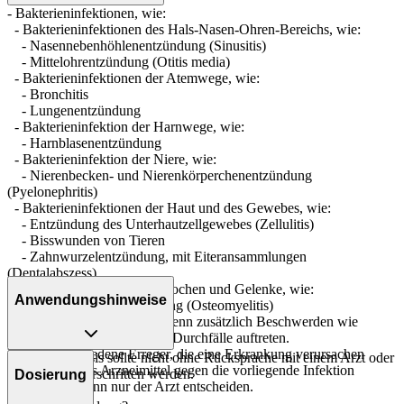
- Bakterieninfektionen, wie:
- Bakterieninfektionen des Hals-Nasen-Ohren-Bereichs, wie:
- Nasennebenhöhlenentzündung (Sinusitis)
- Mittelohrentzündung (Otitis media)
- Bakterieninfektionen der Atemwege, wie:
- Bronchitis
- Lungenentzündung
- Bakterieninfektion der Harnwege, wie:
- Harnblasenentzündung
- Bakterieninfektion der Niere, wie:
- Nierenbecken- und Nierenkörperchenentzündung
(Pyelonephritis)
- Bakterieninfektionen der Haut und des Gewebes, wie:
- Entzündung des Unterhautzellgewebes (Zellulitis)
- Bisswunden von Tieren
- Zahnwurzelentzündung, mit Eiteransammlungen
(Dentalabszess)
- Bakterieninfektion der Knochen und Gelenke, wie:
Anwendungshinweise
- Knochenmarksentzündung (Osteomyelitis)
Suchen Sie Ihren Arzt auf, wenn zusätzlich Beschwerden wie
schwere und langanhaltende Durchfälle auftreten.
Es gibt verschiedene Erreger, die eine Erkrankung verursachen
Die Gesamtdosis sollte nicht ohne Rücksprache mit einem Arzt oder
können. Ob das Arzneimittel gegen die vorliegende Infektion
Apotheker überschritten werden.
Dosierung
wirksam ist, kann nur der Arzt entscheiden.