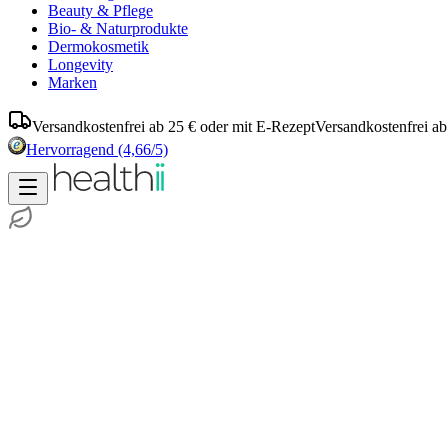
Beauty & Pflege
Bio- & Naturprodukte
Dermokosmetik
Longevity
Marken
Versandkostenfrei ab 25 € oder mit E-Rezept
Versandkostenfrei ab
Hervorragend
(4,66/5)