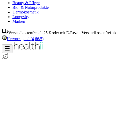
Beauty & Pflege
Bio- & Naturprodukte
Dermokosmetik
Longevity
Marken
Versandkostenfrei ab 25 € oder mit E-Rezept
Versandkostenfrei ab
Hervorragend
(4,66/5)