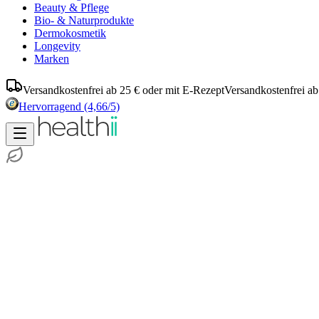
Beauty & Pflege
Bio- & Naturprodukte
Dermokosmetik
Longevity
Marken
Versandkostenfrei ab 25 € oder mit E-Rezept
Versandkostenfrei ab
Hervorragend
(4,66/5)