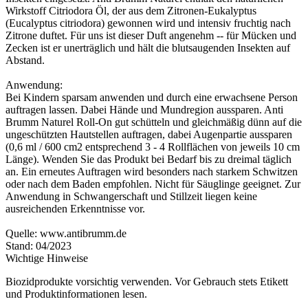
Wirkstoff Citriodora Öl, der aus dem Zitronen-Eukalyptus
(Eucalyptus citriodora) gewonnen wird und intensiv fruchtig nach
Zitrone duftet. Für uns ist dieser Duft angenehm -- für Mücken und
Zecken ist er unerträglich und hält die blutsaugenden Insekten auf
Abstand.
Anwendung:
Bei Kindern sparsam anwenden und durch eine erwachsene Person
auftragen lassen. Dabei Hände und Mundregion aussparen. Anti
Brumm Naturel Roll-On gut schütteln und gleichmäßig dünn auf die
ungeschützten Hautstellen auftragen, dabei Augenpartie aussparen
(0,6 ml / 600 cm2 entsprechend 3 - 4 Rollflächen von jeweils 10 cm
Länge). Wenden Sie das Produkt bei Bedarf bis zu dreimal täglich
an. Ein erneutes Auftragen wird besonders nach starkem Schwitzen
oder nach dem Baden empfohlen. Nicht für Säuglinge geeignet. Zur
Anwendung in Schwangerschaft und Stillzeit liegen keine
ausreichenden Erkenntnisse vor.
Quelle: www.antibrumm.de
Stand: 04/2023
Wichtige Hinweise
Biozidprodukte vorsichtig verwenden. Vor Gebrauch stets Etikett
und Produktinformationen lesen.