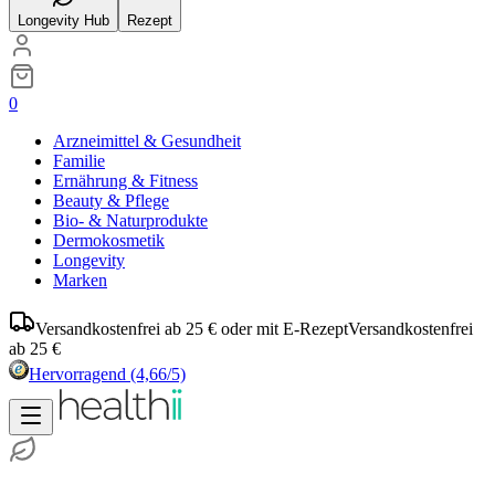
Longevity Hub
Rezept
0
Arzneimittel & Gesundheit
Familie
Ernährung & Fitness
Beauty & Pflege
Bio- & Naturprodukte
Dermokosmetik
Longevity
Marken
Versandkostenfrei ab 25 € oder mit E-Rezept
Versandkostenfrei
ab 25 €
Hervorragend
(4,66/5)