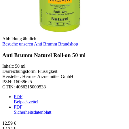
Abbildung ähnlich
Besuche unseren Anti Brumm Brandshop
Anti Brumm Naturel Roll-on 50 ml
Inhalt
:
50 ml
Darreichungsform
:
Flüssigkeit
Hersteller
:
Hermes Arzneimittel GmbH
PZN
:
16038625
GTIN
:
4066215000538
PDF
Beipackzettel
PDF
Sicherheitsdatenblatt
1
12,59 €
12,34 €