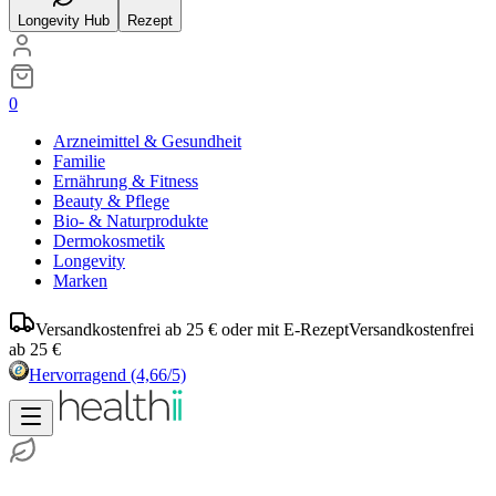
Longevity Hub
Rezept
0
Arzneimittel & Gesundheit
Familie
Ernährung & Fitness
Beauty & Pflege
Bio- & Naturprodukte
Dermokosmetik
Longevity
Marken
Versandkostenfrei ab 25 € oder mit E-Rezept
Versandkostenfrei
ab 25 €
Hervorragend
(4,66/5)