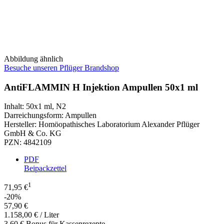
Abbildung ähnlich
Besuche unseren Pflüger Brandshop
AntiFLAMMIN H Injektion Ampullen 50x1 ml
Inhalt
:
50x1 ml
,
N2
Darreichungsform
:
Ampullen
Hersteller
:
Homöopathisches Laboratorium Alexander Pflüger
GmbH & Co. KG
PZN
:
4842109
PDF
Beipackzettel
1
71,95 €
-20%
57,90 €
1.158,00 € / Liter
3,60 € Bonus für Kassenrezepte