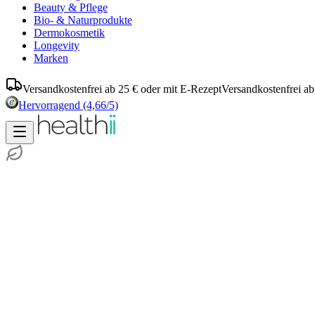
Beauty & Pflege
Bio- & Naturprodukte
Dermokosmetik
Longevity
Marken
Versandkostenfrei ab 25 € oder mit E-Rezept
Versandkostenfrei ab
Hervorragend
(4,66/5)