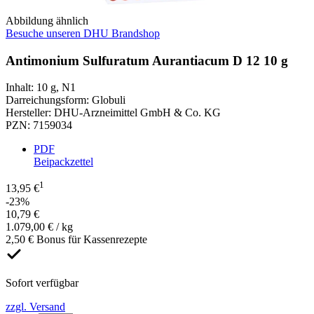
Abbildung ähnlich
Besuche unseren DHU Brandshop
Antimonium Sulfuratum Aurantiacum D 12 10 g
Inhalt
:
10 g
,
N1
Darreichungsform
:
Globuli
Hersteller
:
DHU-Arzneimittel GmbH & Co. KG
PZN
:
7159034
PDF
Beipackzettel
1
13,95 €
-23%
10,79 €
1.079,00 € / kg
2,50 € Bonus für Kassenrezepte
Sofort verfügbar
zzgl. Versand