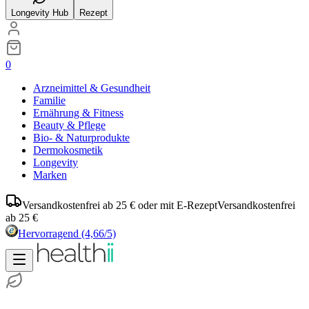
Longevity Hub
Rezept
0
Arzneimittel & Gesundheit
Familie
Ernährung & Fitness
Beauty & Pflege
Bio- & Naturprodukte
Dermokosmetik
Longevity
Marken
Versandkostenfrei ab 25 € oder mit E-Rezept
Versandkostenfrei
ab 25 €
Hervorragend
(4,66/5)