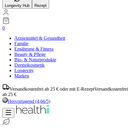
Longevity Hub
Rezept
0
Arzneimittel & Gesundheit
Familie
Ernährung & Fitness
Beauty & Pflege
Bio- & Naturprodukte
Dermokosmetik
Longevity
Marken
Versandkostenfrei ab 25 € oder mit E-Rezept
Versandkostenfrei
ab 25 €
Hervorragend
(4,66/5)