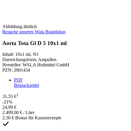
Abbildung ähnlich
Besuche unseren Wala Brandshop
Aorta Tota Gl D 5 10x1 ml
Inhalt
:
10x1 ml
,
N1
Darreichungsform
:
Ampullen
Hersteller
:
WALA Heilmittel GmbH
PZN
:
2901434
PDF
Beipackzettel
1
31,55 €
-21%
24,99 €
2.499,00 € / Liter
2,50 € Bonus für Kassenrezepte