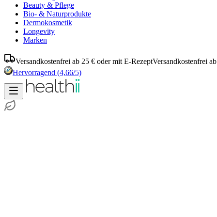
Beauty & Pflege
Bio- & Naturprodukte
Dermokosmetik
Longevity
Marken
Versandkostenfrei ab 25 € oder mit E-Rezept
Versandkostenfrei ab
Hervorragend
(4,66/5)