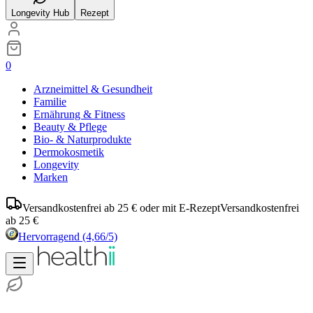
Longevity Hub
Rezept
0
Arzneimittel & Gesundheit
Familie
Ernährung & Fitness
Beauty & Pflege
Bio- & Naturprodukte
Dermokosmetik
Longevity
Marken
Versandkostenfrei ab 25 € oder mit E-Rezept
Versandkostenfrei
ab 25 €
Hervorragend
(4,66/5)