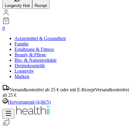
Longevity Hub
Rezept
0
Arzneimittel & Gesundheit
Familie
Ernährung & Fitness
Beauty & Pflege
Bio- & Naturprodukte
Dermokosmetik
Longevity
Marken
Versandkostenfrei ab 25 € oder mit E-Rezept
Versandkostenfrei
ab 25 €
Hervorragend
(4,66/5)