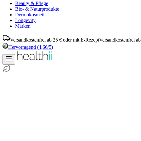
Beauty & Pflege
Bio- & Naturprodukte
Dermokosmetik
Longevity
Marken
Versandkostenfrei ab 25 € oder mit E-Rezept
Versandkostenfrei ab
Hervorragend
(4,66/5)