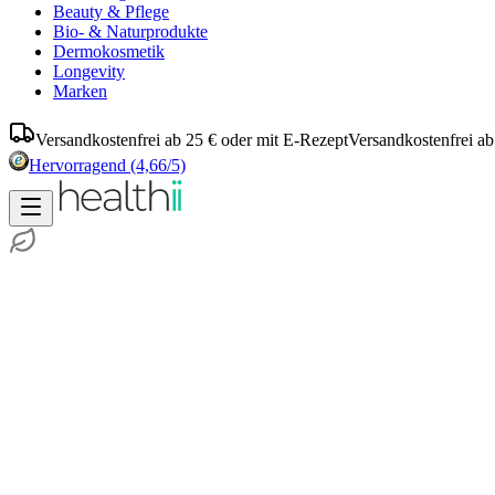
Beauty & Pflege
Bio- & Naturprodukte
Dermokosmetik
Longevity
Marken
Versandkostenfrei ab 25 € oder mit E-Rezept
Versandkostenfrei ab
Hervorragend
(4,66/5)