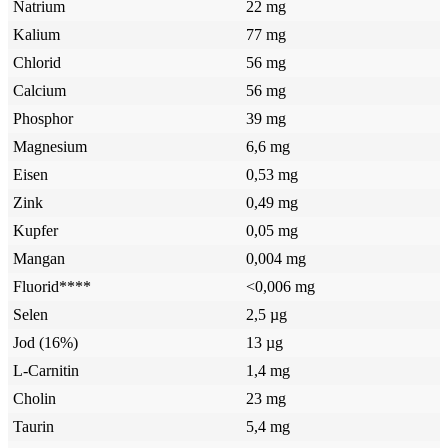
Natrium
22 mg
Kalium
77 mg
Chlorid
56 mg
Calcium
56 mg
Phosphor
39 mg
Magnesium
6,6 mg
Eisen
0,53 mg
Zink
0,49 mg
Kupfer
0,05 mg
Mangan
0,004 mg
Fluorid****
<0,006 mg
Selen
2,5 µg
Jod (16%)
13 µg
L-Carnitin
1,4 mg
Cholin
23 mg
Taurin
5,4 mg