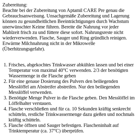
Zubereitung:
Beachte bei der Zubereitung von Aptamil CARE Pre genau die
Gebrauchsanweisung. Unsachgemäße Zubereitung und Lagerung
können zu gesundheitlichen Beeinträchtigungen durch Wachstum
unerwünschter Keime führen. Bereite die Nahrung vor jeder
Mahlzeit frisch zu und füttere diese sofort. Nahrungsreste nicht
wiederverwenden. Flasche, Sauger und Ring gründlich reinigen.
Erwärme Milchnahrung nicht in der Mikrowelle
(Überhitzungsgefahr).
Frisches, abgekochtes Trinkwasser abkühlen lassen und bei einer
Temperatur von maximal 40°C verwenden. 2/3 der benötigten
Wassermenge in die Flasche geben
Für eine genaue Dosierung des Pulvers den beiliegenden
Messlöffel am Abstreifer abstreifen. Nur den beiliegenden
Messlöffel verwenden.
Benötigte Menge Pulver in die Flasche geben. Den Messlöffel im
Löffelhalter verstauen.
Flasche verschließen und für ca. 10 Sekunden kräftig senkrecht
schütteln, restliche Trinkwassermenge dazu gießen und nochmals
kräftig schütteln.
Flasche öffnen und Sauger befestigen. Flascheninhalt auf
Trinktemperatur (ca. 37°C) überprüfen.