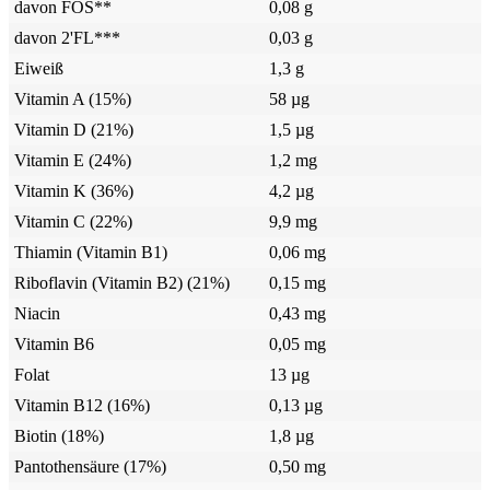
davon FOS**
0,08 g
davon 2'FL***
0,03 g
Eiweiß
1,3 g
Vitamin A (15%)
58 µg
Vitamin D (21%)
1,5 µg
Vitamin E (24%)
1,2 mg
Vitamin K (36%)
4,2 µg
Vitamin C (22%)
9,9 mg
Thiamin (Vitamin B1)
0,06 mg
Riboflavin (Vitamin B2) (21%)
0,15 mg
Niacin
0,43 mg
Vitamin B6
0,05 mg
Folat
13 µg
Vitamin B12 (16%)
0,13 µg
Biotin (18%)
1,8 µg
Pantothensäure (17%)
0,50 mg