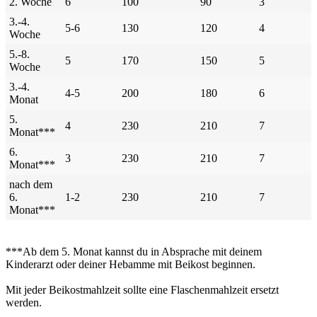
2. Woche
6
100
90
3
3.-4.
5-6
130
120
4
Woche
5.-8.
5
170
150
5
Woche
3.-4.
4-5
200
180
6
Monat
5.
4
230
210
7
Monat***
6.
3
230
210
7
Monat***
nach dem
6.
1-2
230
210
7
Monat***
***Ab dem 5. Monat kannst du in Absprache mit deinem
Kinderarzt oder deiner Hebamme mit Beikost beginnen.
Mit jeder Beikostmahlzeit sollte eine Flaschenmahlzeit ersetzt
werden.