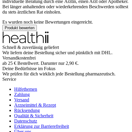
individuelle Beratung durch eine Ärztin, einen Arzt oder Apotheker.
Bei länger anhaltenden oder wiederkehrenden Beschwerden solltest
du stets ärztlichen Rat einholen.
Es wurden noch keine Bewertungen eingereicht.
Produkt bewerten
Schnell & zuverlässig geliefert
Wir liefern deine Bestellung sicher und
pünktlich
mit
DHL
.
Versandkostenfrei
ab
25
€
Bestellwert. Darunter nur
2,90
€
.
Deine Bedürfnisse im Fokus
Wir prüfen für dich wirklich
jede
Bestellung pharmazeutisch.
Service
Hilfethemen
Zahlung
Versand
Arzneimittel & Rezept
Rücksendung
Qualität & Sicherheit
Datenschutz
Erklärung zur Barrierefreiheit
Über uns