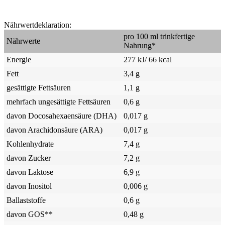
Nährwertdeklaration:
pro 100 ml trinkfertige
Nährwerte
Nahrung*
Energie
277 kJ/ 66 kcal
Fett
3,4 g
gesättigte Fettsäuren
1,1 g
mehrfach ungesättigte Fettsäuren
0,6 g
davon Docosahexaensäure (DHA)
0,017 g
davon Arachidonsäure (ARA)
0,017 g
Kohlenhydrate
7,4 g
davon Zucker
7,2 g
davon Laktose
6,9 g
davon Inositol
0,006 g
Ballaststoffe
0,6 g
davon GOS**
0,48 g