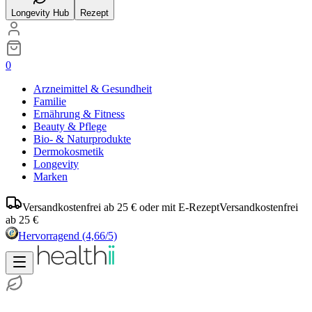
Longevity Hub
Rezept
0
Arzneimittel & Gesundheit
Familie
Ernährung & Fitness
Beauty & Pflege
Bio- & Naturprodukte
Dermokosmetik
Longevity
Marken
Versandkostenfrei ab 25 € oder mit E-Rezept
Versandkostenfrei
ab 25 €
Hervorragend
(4,66/5)