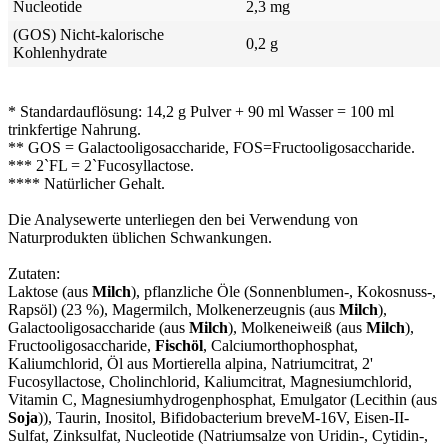
Nucleotide
2,3 mg
(GOS) Nicht-kalorische
0,2 g
Kohlenhydrate
* Standardauflösung: 14,2 g Pulver + 90 ml Wasser = 100 ml
trinkfertige Nahrung.
** GOS = Galactooligosaccharide, FOS=Fructooligosaccharide.
*** 2`FL = 2`Fucosyllactose.
**** Natürlicher Gehalt.
Die Analysewerte unterliegen den bei Verwendung von
Naturprodukten üblichen Schwankungen.
Zutaten:
Laktose (aus
Milch
), pflanzliche Öle (Sonnenblumen-, Kokosnuss-,
Rapsöl) (23 %), Magermilch, Molkenerzeugnis (aus
Milch
),
Galactooligosaccharide (aus
Milch
), Molkeneiweiß (aus
Milch
),
Fructooligosaccharide,
Fischöl
, Calciumorthophosphat,
Kaliumchlorid, Öl aus Mortierella alpina, Natriumcitrat, 2'
Fucosyllactose, Cholinchlorid, Kaliumcitrat, Magnesiumchlorid,
Vitamin C, Magnesiumhydrogenphosphat, Emulgator (Lecithin (aus
Soja
)), Taurin, Inositol, Bifidobacterium breveM-16V, Eisen-II-
Sulfat, Zinksulfat, Nucleotide (Natriumsalze von Uridin-, Cytidin-,