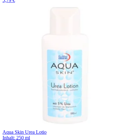
5,79 €
Aqua Skin Urea Lotio
Inhalt
:
250 ml