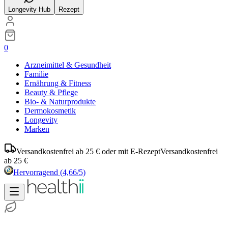
Longevity Hub
Rezept
0
Arzneimittel & Gesundheit
Familie
Ernährung & Fitness
Beauty & Pflege
Bio- & Naturprodukte
Dermokosmetik
Longevity
Marken
Versandkostenfrei ab 25 € oder mit E-Rezept
Versandkostenfrei
ab 25 €
Hervorragend
(4,66/5)