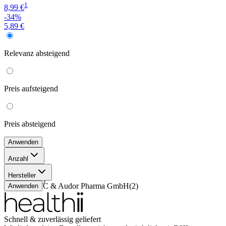
1
8,99 €
-34%
5,89 €
Relevanz
absteigend
Preis
aufsteigend
Preis
absteigend
Anwenden
Anzahl
250 ml
(
1
)
Hersteller
100 ml
(
1
)
Euro OTC & Audor Pharma GmbH
(
2
)
Anwenden
Schnell & zuverlässig geliefert