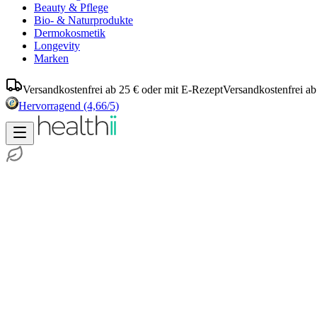
Beauty & Pflege
Bio- & Naturprodukte
Dermokosmetik
Longevity
Marken
Versandkostenfrei ab 25 € oder mit E-Rezept
Versandkostenfrei ab
Hervorragend
(4,66/5)