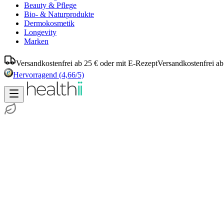
Beauty & Pflege
Bio- & Naturprodukte
Dermokosmetik
Longevity
Marken
Versandkostenfrei ab 25 € oder mit E-Rezept
Versandkostenfrei ab
Hervorragend
(4,66/5)