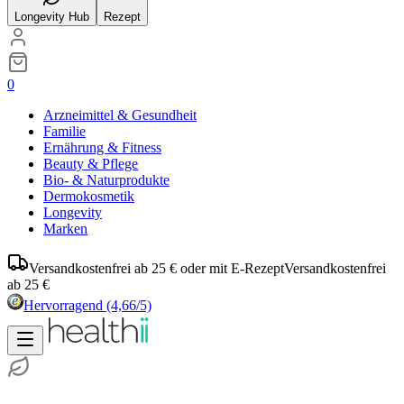
Longevity Hub
Rezept
0
Arzneimittel & Gesundheit
Familie
Ernährung & Fitness
Beauty & Pflege
Bio- & Naturprodukte
Dermokosmetik
Longevity
Marken
Versandkostenfrei ab 25 € oder mit E-Rezept
Versandkostenfrei
ab 25 €
Hervorragend
(4,66/5)