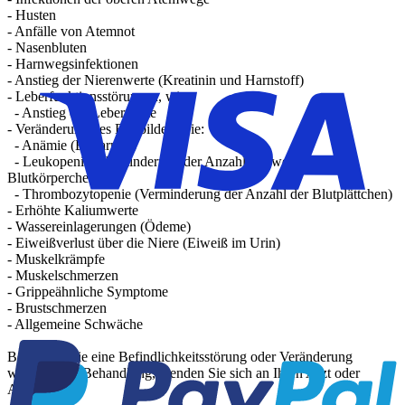
- Husten
- Anfälle von Atemnot
- Nasenbluten
- Harnwegsinfektionen
- Anstieg der Nierenwerte (Kreatinin und Harnstoff)
- Leberfunktionsstörungen, wie:
- Anstieg der Leberwerte
- Veränderung des Blutbildes, wie:
- Anämie (Blutarmut)
- Leukopenie (Verminderung der Anzahl der weißen
Blutkörperchen)
- Thrombozytopenie (Verminderung der Anzahl der Blutplättchen)
- Erhöhte Kaliumwerte
- Wassereinlagerungen (Ödeme)
- Eiweißverlust über die Niere (Eiweiß im Urin)
- Muskelkrämpfe
- Muskelschmerzen
- Grippeähnliche Symptome
- Brustschmerzen
- Allgemeine Schwäche
Bemerken Sie eine Befindlichkeitsstörung oder Veränderung
während der Behandlung, wenden Sie sich an Ihren Arzt oder
Apotheker.