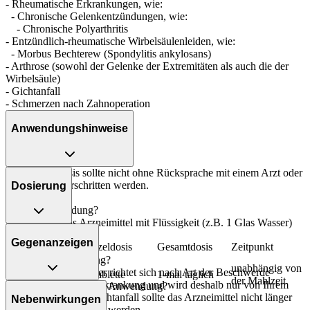
- Rheumatische Erkrankungen, wie:
- Chronische Gelenkentzündungen, wie:
- Chronische Polyarthritis
- Entzündlich-rheumatische Wirbelsäulenleiden, wie:
- Morbus Bechterew (Spondylitis ankylosans)
- Arthrose (sowohl der Gelenke der Extremitäten als auch die der
Wirbelsäule)
- Gichtanfall
- Schmerzen nach Zahnoperation
Anwendungshinweise
Die Gesamtdosis sollte nicht ohne Rücksprache mit einem Arzt oder
Apotheker überschritten werden.
Dosierung
Art der Anwendung?
Nehmen Sie das Arzneimittel mit Flüssigkeit (z.B. 1 Glas Wasser)
Gichtanfall:
ein.
Gegenanzeigen
Personenkreis
Einzeldosis
Gesamtdosis
Zeitpunkt
Dauer der Anwendung?
Jugendliche ab
unabhängig von
Die Anwendungsdauer richtet sich nach Art der Beschwerde
16 Jahren und
1 Tablette
1-mal täglich
der Mahlzeit
und/oder Dauer der Erkrankung und wird deshalb nur von Ihrem
Was spricht gegen eine Anwendung?
Erwachsene
Arzt bestimmt. Bei Gichtanfall sollte das Arzneimittel nicht länger
Nebenwirkungen
als 8 Tage angewendet werden.