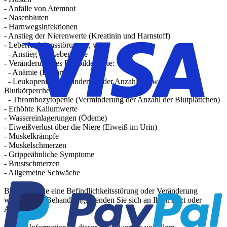
- Anfälle von Atemnot
- Nasenbluten
- Harnwegsinfektionen
- Anstieg der Nierenwerte (Kreatinin und Harnstoff)
- Leberfunktionsstörungen, wie:
- Anstieg der Leberwerte
- Veränderung des Blutbildes, wie:
- Anämie (Blutarmut)
- Leukopenie (Verminderung der Anzahl der weißen
Blutkörperchen)
- Thrombozytopenie (Verminderung der Anzahl der Blutplättchen)
- Erhöhte Kaliumwerte
- Wassereinlagerungen (Ödeme)
- Eiweißverlust über die Niere (Eiweiß im Urin)
- Muskelkrämpfe
- Muskelschmerzen
- Grippeähnliche Symptome
- Brustschmerzen
- Allgemeine Schwäche
Bemerken Sie eine Befindlichkeitsstörung oder Veränderung
während der Behandlung, wenden Sie sich an Ihren Arzt oder
Apotheker.