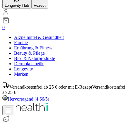
Longevity Hub
Rezept
0
Arzneimittel & Gesundheit
Familie
Ernährung & Fitness
Beauty & Pflege
Bio- & Naturprodukte
Dermokosmetik
Longevity
Marken
Versandkostenfrei ab 25 € oder mit E-Rezept
Versandkostenfrei
ab 25 €
Hervorragend
(4,66/5)