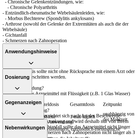
- Chronische Gelenkentzündungen, wie:
- Chronische Polyarthritis
- Entzündlich-rheumatische Wirbelsäulenleiden, wie:
- Morbus Bechterew (Spondylitis ankylosans)
- Arthrose (sowohl der Gelenke der Extremitäten als auch die der
Wirbelsäule)
- Gichtanfall
- Schmerzen nach Zahnoperation
Anwendungshinweise
Die Gesamtdosis sollte nicht ohne Rücksprache mit einem Arzt oder
Apotheker überschritten werden.
Dosierung
Art der Anwendung?
Nehmen Sie das Arzneimittel mit Flüssigkeit (z.B. 1 Glas Wasser)
Arthrose:
ein.
Gegenanzeigen
Personenkreis
Einzeldosis
Gesamtdosis
Zeitpunkt
Dauer der Anwendung?
Jugendliche ab
unabhängig von
Die Anwendungsdauer richtet sich nach Art der Beschwerde
16 Jahren und
1 Tablette
1-mal täglich
der Mahlzeit
und/oder Dauer der Erkrankung und wird deshalb nur von Ihrem
Was spricht gegen eine Anwendung?
Erwachsene
Arzt bestimmt. Bei Gichtanfall sollte das Arzneimittel nicht länger
Nebenwirkungen
Chronische Gelenkentzündungen, entzündlich-rheumatische
als 8 Tage und bei Schmerzen nach Zahnoperation nicht länger als 3
Immer:
Wirbelsäulenleiden:
Tage angewendet werden.