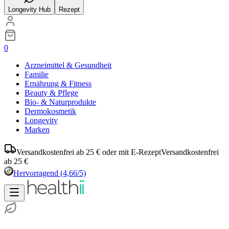
Longevity Hub
Rezept
0
Arzneimittel & Gesundheit
Familie
Ernährung & Fitness
Beauty & Pflege
Bio- & Naturprodukte
Dermokosmetik
Longevity
Marken
Versandkostenfrei ab 25 € oder mit E-Rezept
Versandkostenfrei
ab 25 €
Hervorragend
(4,66/5)