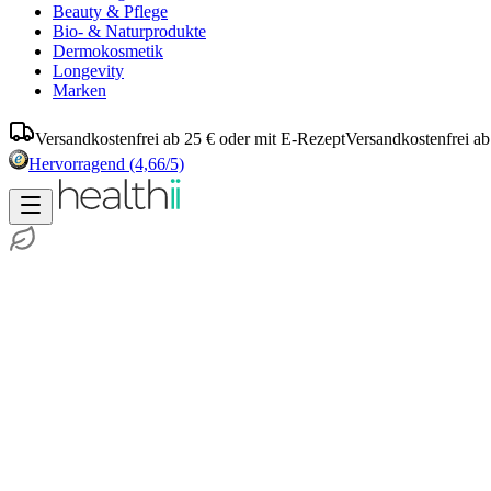
Beauty & Pflege
Bio- & Naturprodukte
Dermokosmetik
Longevity
Marken
Versandkostenfrei ab 25 € oder mit E-Rezept
Versandkostenfrei ab
Hervorragend
(4,66/5)