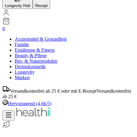
Longevity Hub
Rezept
0
Arzneimittel & Gesundheit
Familie
Ernährung & Fitness
Beauty & Pflege
Bio- & Naturprodukte
Dermokosmetik
Longevity
Marken
Versandkostenfrei ab 25 € oder mit E-Rezept
Versandkostenfrei
ab 25 €
Hervorragend
(4,66/5)