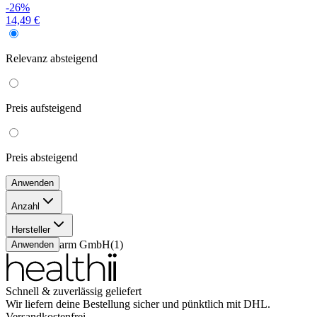
-26%
14,49 €
Relevanz
absteigend
Preis
aufsteigend
Preis
absteigend
Anwenden
Anzahl
50 Stück
(
1
)
Hersteller
Ardeypharm GmbH
(
1
)
Anwenden
Schnell & zuverlässig geliefert
Wir liefern deine Bestellung sicher und
pünktlich
mit
DHL
.
Versandkostenfrei