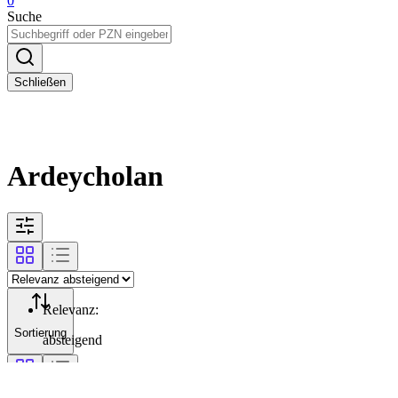
0
Suche
Schließen
Ardeycholan
Relevanz
:
Sortierung
absteigend