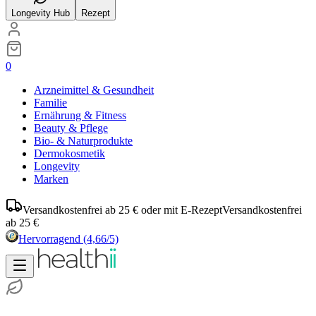
Longevity Hub
Rezept
0
Arzneimittel & Gesundheit
Familie
Ernährung & Fitness
Beauty & Pflege
Bio- & Naturprodukte
Dermokosmetik
Longevity
Marken
Versandkostenfrei ab 25 € oder mit E-Rezept
Versandkostenfrei
ab 25 €
Hervorragend
(4,66/5)