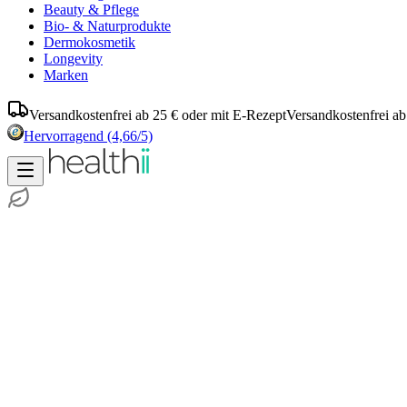
Beauty & Pflege
Bio- & Naturprodukte
Dermokosmetik
Longevity
Marken
Versandkostenfrei ab 25 € oder mit E-Rezept
Versandkostenfrei ab
Hervorragend
(4,66/5)