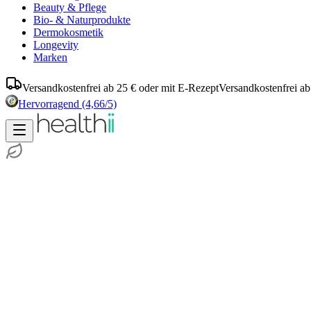
Beauty & Pflege
Bio- & Naturprodukte
Dermokosmetik
Longevity
Marken
Versandkostenfrei ab 25 € oder mit E-Rezept
Versandkostenfrei ab
Hervorragend
(4,66/5)