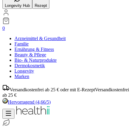
Longevity Hub
Rezept
0
Arzneimittel & Gesundheit
Familie
Ernährung & Fitness
Beauty & Pflege
Bio- & Naturprodukte
Dermokosmetik
Longevity
Marken
Versandkostenfrei ab 25 € oder mit E-Rezept
Versandkostenfrei
ab 25 €
Hervorragend
(4,66/5)