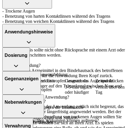
- Trockene Augen
- Benetzung von harten Kontaktlinsen während des Tragens
- Benetzung von weichen Kontaktlinsen während des Tragens
Anwendungshinweise
Die Gesamtdosis sollte nicht ohne Rücksprache mit einem Arzt oder
Apotheker überschritten werden.
Dosierung
Art der Anwendung?
Tropfen Sie das Arzneimittel in den Bindehautsack des betroffenen
Allgemeine Dosierungsempfehlung:
Auges ein. Legen Sie für die Anwendung Ihren Kopf zurück.
Gegenanzeigen
Personenkreis
Einzeldosis
Gesamtdosis
Zeitpunkt
Schließen Sie nach dem Eintropfen langsam das Auge und drücken
Sie leicht mit dem Finger auf den Tränenkanal zwischen Nase und
Alle
3-5-mal täglich
verteilt über den
1 Tropfen
innerem Augenlid.
Altersgruppen
oder häufiger
Tag
Was spricht gegen eine Anwendung?
Dauer der Anwendung?
Nebenwirkungen
Prinzipiell ist die Dauer der Anwendung zeitlich nicht begrenzt, das
- Überempfindlichkeit gegen die Inhaltsstoffe
Arzneimittel kann daher längerfristig angewendet werden. Bei der
Langzeit- oder Dauerbehandlung von trockenen Augen sollten Sie
Was ist mit Schwangerschaft und Stillzeit?
Welche unerwünschten Wirkungen können auftreten?
jedoch einen Arzt aufsuchen.
- Schwangerschaft: Wenden Sie sich an Ihren Arzt. Es spielen
Verwahrung
verschiedene Überlegungen eine Rolle, ob und wie das Arzneimittel