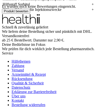
Hilfsstoff Sorbitol
+
Es wurden noch keine Bewertungen eingereicht.
Hilfsstoff Wasser für Injektionszwecke
+
Produkt bewerten
Schnell & zuverlässig geliefert
Wir liefern deine Bestellung sicher und
pünktlich
mit
DHL
.
Versandkostenfrei
ab
25
€
Bestellwert. Darunter nur
2,90
€
.
Deine Bedürfnisse im Fokus
Wir prüfen für dich wirklich
jede
Bestellung pharmazeutisch.
Service
Hilfethemen
Zahlung
Versand
Arzneimittel & Rezept
Rücksendung
Qualität & Sicherheit
Datenschutz
Erklärung zur Barrierefreiheit
Über uns
Kontakt
Bestellung widerrufen