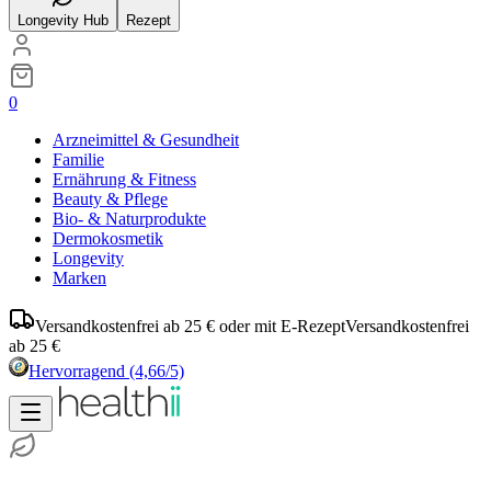
Longevity Hub
Rezept
0
Arzneimittel & Gesundheit
Familie
Ernährung & Fitness
Beauty & Pflege
Bio- & Naturprodukte
Dermokosmetik
Longevity
Marken
Versandkostenfrei ab 25 € oder mit E-Rezept
Versandkostenfrei
ab 25 €
Hervorragend
(4,66/5)