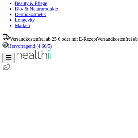
Beauty & Pflege
Bio- & Naturprodukte
Dermokosmetik
Longevity
Marken
Versandkostenfrei ab 25 € oder mit E-Rezept
Versandkostenfrei ab
Hervorragend
(4,66/5)