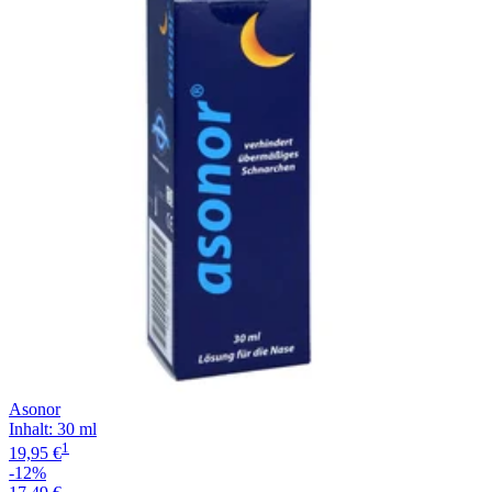
Filterung
Asonor
Inhalt
:
30 ml
1
19,95 €
-12%