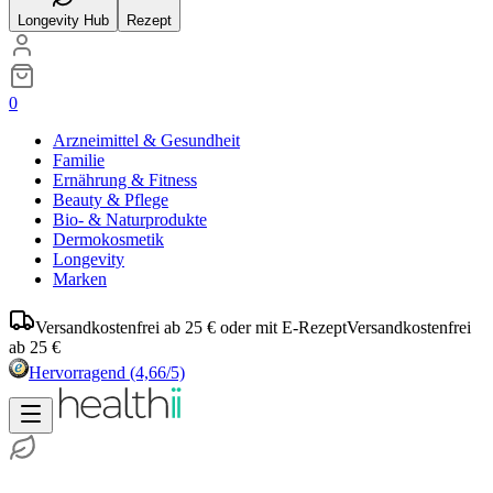
Longevity Hub
Rezept
0
Arzneimittel & Gesundheit
Familie
Ernährung & Fitness
Beauty & Pflege
Bio- & Naturprodukte
Dermokosmetik
Longevity
Marken
Versandkostenfrei ab 25 € oder mit E-Rezept
Versandkostenfrei
ab 25 €
Hervorragend
(4,66/5)