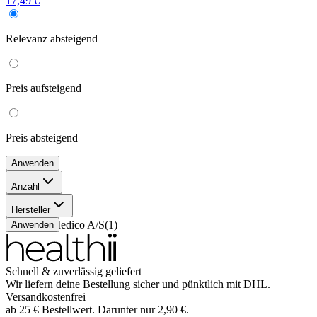
17,49 €
Relevanz
absteigend
Preis
aufsteigend
Preis
absteigend
Anwenden
Anzahl
30 ml
(
1
)
Hersteller
TannerMedico A/S
(
1
)
Anwenden
Schnell & zuverlässig geliefert
Wir liefern deine Bestellung sicher und
pünktlich
mit
DHL
.
Versandkostenfrei
ab
25
€
Bestellwert. Darunter nur
2,90
€
.