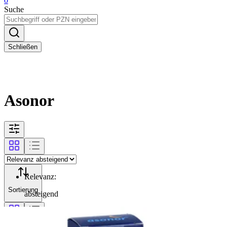
0
Suche
Schließen
Asonor
Relevanz
:
Sortierung
absteigend