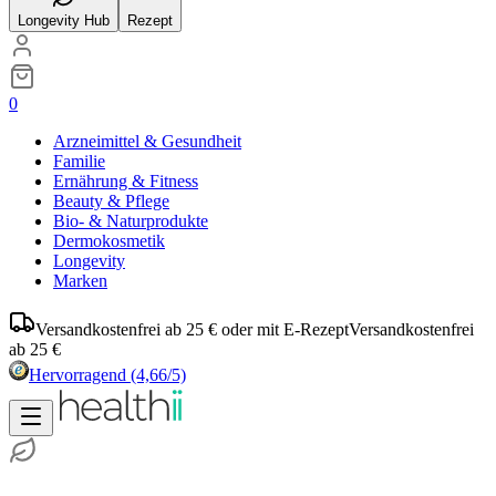
Longevity Hub
Rezept
0
Arzneimittel & Gesundheit
Familie
Ernährung & Fitness
Beauty & Pflege
Bio- & Naturprodukte
Dermokosmetik
Longevity
Marken
Versandkostenfrei ab 25 € oder mit E-Rezept
Versandkostenfrei
ab 25 €
Hervorragend
(4,66/5)