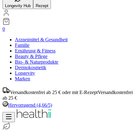
Longevity Hub
Rezept
0
Arzneimittel & Gesundheit
Familie
Ernährung & Fitness
Beauty & Pflege
Bio- & Naturprodukte
Dermokosmetik
Longevity
Marken
Versandkostenfrei ab 25 € oder mit E-Rezept
Versandkostenfrei
ab 25 €
Hervorragend
(4,66/5)