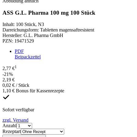
Abbildung ähnlich
ASS G.L. Pharma 100 mg 100 Stück
Inhalt
:
100 Stück
,
N3
Darreichungsform
:
Tabletten magensaftresistent
Hersteller
:
G.L. Pharma GmbH
PZN
:
19471529
PDF
Beipackzettel
1
2,77 €
-21%
2,19 €
0,02 € / Stück
1,10 € Bonus für Kassenrezepte
Sofort verfügbar
zzgl. Versand
Anzahl
Rezeptart