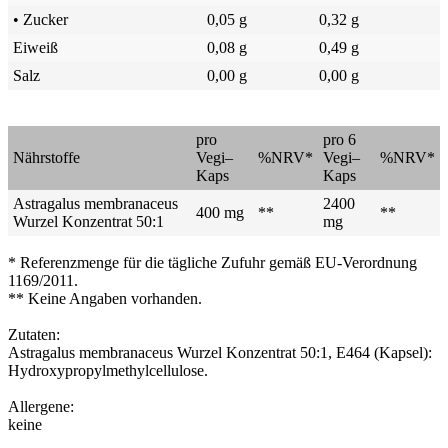
• Zucker
0,05 g
0,32 g
Eiweiß
0,08 g
0,49 g
Salz
0,00 g
0,00 g
pro
pro 6
Nährstoffe
Vegi–
%NRV*
Vegi–
%NRV*
Kaps
Kaps
Astragalus membranaceus
2400
400 mg
**
**
Wurzel Konzentrat 50:1
mg
* Referenzmenge für die tägliche Zufuhr gemäß EU-Verordnung
1169/2011.
** Keine Angaben vorhanden.
Zutaten:
Astragalus membranaceus Wurzel Konzentrat 50:1, E464 (Kapsel):
Hydroxypropylmethylcellulose.
Allergene:
keine