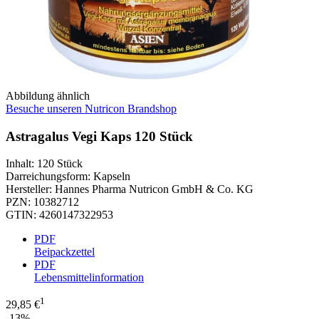
Abbildung ähnlich
Besuche unseren Nutricon Brandshop
Astragalus Vegi Kaps 120 Stück
Inhalt
:
120 Stück
Darreichungsform
:
Kapseln
Hersteller
:
Hannes Pharma Nutricon GmbH & Co. KG
PZN
:
10382712
GTIN
:
4260147322953
PDF
Beipackzettel
PDF
Lebensmittelinformation
1
29,85 €
-13%