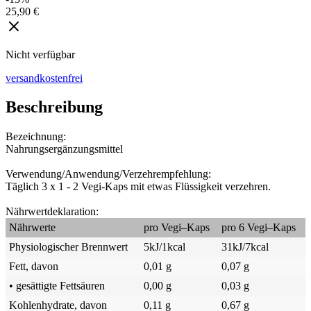
25,90 €
Nicht verfügbar
versandkostenfrei
Beschreibung
Bezeichnung:
Nahrungsergänzungsmittel
Verwendung/Anwendung/Verzehrempfehlung:
Täglich 3 x 1 - 2 Vegi-Kaps mit etwas Flüssigkeit verzehren.
Nährwertdeklaration:
Nährwerte
pro Vegi–Kaps
pro 6 Vegi–Kaps
Physiologischer Brennwert
5kJ/1kcal
31kJ/7kcal
Fett, davon
0,01 g
0,07 g
• gesättigte Fettsäuren
0,00 g
0,03 g
Kohlenhydrate, davon
0,11 g
0,67 g