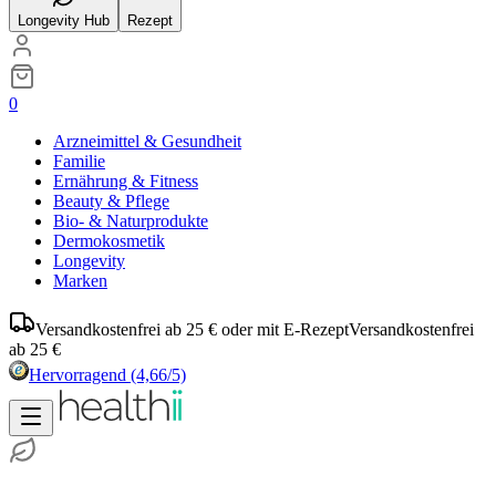
Longevity Hub
Rezept
0
Arzneimittel & Gesundheit
Familie
Ernährung & Fitness
Beauty & Pflege
Bio- & Naturprodukte
Dermokosmetik
Longevity
Marken
Versandkostenfrei ab 25 € oder mit E-Rezept
Versandkostenfrei
ab 25 €
Hervorragend
(4,66/5)