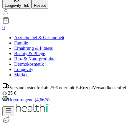
Longevity Hub
Rezept
0
Arzneimittel & Gesundheit
Familie
Ernährung & Fitness
Beauty & Pflege
Bio- & Naturprodukte
Dermokosmetik
Longevity
Marken
Versandkostenfrei ab 25 € oder mit E-Rezept
Versandkostenfrei
ab 25 €
Hervorragend
(4,66/5)