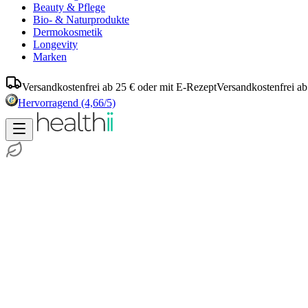
Beauty & Pflege
Bio- & Naturprodukte
Dermokosmetik
Longevity
Marken
Versandkostenfrei ab 25 € oder mit E-Rezept
Versandkostenfrei ab
Hervorragend
(4,66/5)