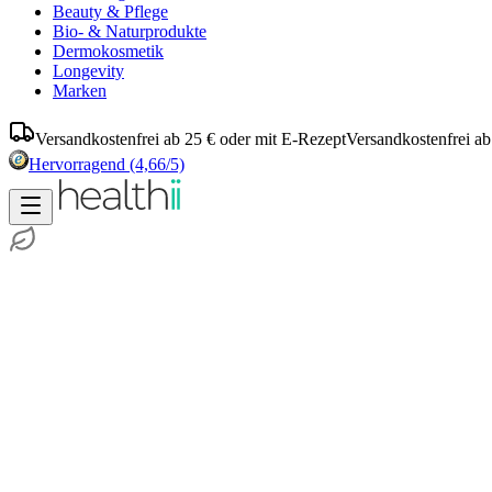
Beauty & Pflege
Bio- & Naturprodukte
Dermokosmetik
Longevity
Marken
Versandkostenfrei ab 25 € oder mit E-Rezept
Versandkostenfrei ab
Hervorragend
(4,66/5)