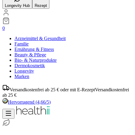
Longevity Hub
Rezept
0
Arzneimittel & Gesundheit
Familie
Ernährung & Fitness
Beauty & Pflege
Bio- & Naturprodukte
Dermokosmetik
Longevity
Marken
Versandkostenfrei ab 25 € oder mit E-Rezept
Versandkostenfrei
ab 25 €
Hervorragend
(4,66/5)