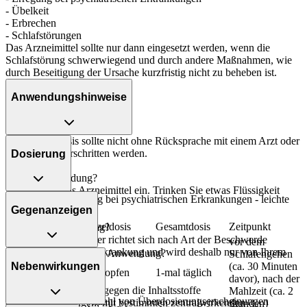
- Übelkeit
- Erbrechen
- Schlafstörungen
Das Arzneimittel sollte nur dann eingesetzt werden, wenn die
Schlafstörung schwerwiegend und durch andere Maßnahmen, wie
durch Beseitigung der Ursache kurzfristig nicht zu beheben ist.
Anwendungshinweise
Die Gesamtdosis sollte nicht ohne Rücksprache mit einem Arzt oder
Apotheker überschritten werden.
Dosierung
Art der Anwendung?
Nehmen Sie das Arzneimittel ein. Trinken Sie etwas Flüssigkeit
Unruhe und Erregung bei psychiatrischen Erkrankungen - leichte
nach.
Gegenanzeigen
Formen:
Personenkreis
Einzeldosis
Gesamtdosis
Zeitpunkt
Dauer der Anwendung?
Die Anwendungsdauer richtet sich nach Art der Beschwerde
vor dem
und/oder Dauer der Erkrankung und wird deshalb nur von Ihrem
Was spricht gegen eine Anwendung?
Schlafengehen
Kinder und
Arzt bestimmt.
Nebenwirkungen
(ca. 30 Minuten
Jugendliche von
10 Tropfen
1-mal täglich
Immer:
davor), nach der
6-17 Jahren
Überdosierung?
- Überempfindlichkeit gegen die Inhaltsstoffe
Mahlzeit (ca. 2
Es kann zu einer Vielzahl von Überdosierungserscheinungen
- Akute Vergiftungen, mit bestimmten zentralwirkenden
Stunden)