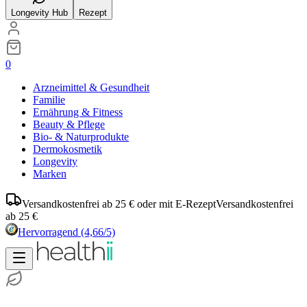
Longevity Hub
Rezept
0
Arzneimittel & Gesundheit
Familie
Ernährung & Fitness
Beauty & Pflege
Bio- & Naturprodukte
Dermokosmetik
Longevity
Marken
Versandkostenfrei ab 25 € oder mit E-Rezept
Versandkostenfrei
ab 25 €
Hervorragend
(4,66/5)