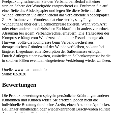
Peelpackung; schneiden Sie den Verband bei Bedarf mit einer
sterilen Schere der Wundgröße entsprechend zu. Entfernen Sie auf
einer Seite das Abdeckpapier und legen Sie diese Seite auf die
Wunde; entfernen Sie anschließend das verbleibende Abdeckpapier.
Zur Aufnahme von Wundexsudat eine sterile, saugfähige
Wundauflage über der Salbenkompresse fixieren. Wenn vom Arzt
oder einer anderen medizinischen Fachkraft nicht anders verordnet,
Atrauman bei jedem Verbandwechsel erneuern. Die Tragedauer der
Kompresse hängt vom Wundzustand und der Exsudatmenge ab.
Hinweis: Sollte die Kompresse beim Verbandwechsel aus
therapeutischen Gründen auf der Wunde verbleiben, so kann bei
längerer Liegedauer eine Resorption der Salbenmasse erfolgen.
Durch Auflegen einer zweiten, zusätzlichen Salbenkompresse ist die
in solchen Fällen eventuell eingetretene Verklebung wieder zu lösen.
Quelle: www.hartmann.info
Stand: 02/2020
Bewertungen
Die Produktbewertungen spiegeln persönliche Erfahrungen anderer
Kundinnen und Kunden wider. Sie ersetzen jedoch nicht die
individuelle Beratung durch eine Ärztin, einen Arzt oder Apotheker.
Bei länger anhaltenden oder wiederkehrenden Beschwerden solltest