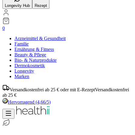
Longevity Hub
Rezept
0
Arzneimittel & Gesundheit
Familie
Ernährung & Fitness
Beauty & Pflege
Bio- & Naturprodukte
Dermokosmetik
Longevity
Marken
Versandkostenfrei ab 25 € oder mit E-Rezept
Versandkostenfrei
ab 25 €
Hervorragend
(4,66/5)