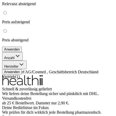
Relevanz
absteigend
Preis
aufsteigend
Preis
absteigend
Anwenden
Anzahl
150 ml
(
1
)
Hersteller
Beiersdorf AG/Cosmed , Geschäftsbereich Deutschland
Anwenden
Vertrieb
(
1
)
Schnell & zuverlässig geliefert
Wir liefern deine Bestellung sicher und
pünktlich
mit
DHL
.
Versandkostenfrei
ab
25
€
Bestellwert. Darunter nur
2,90
€
.
Deine Bedürfnisse im Fokus
Wir prüfen für dich wirklich
jede
Bestellung pharmazeutisch.