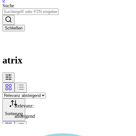
0
Suche
Schließen
atrix
Relevanz
:
Sortierung
absteigend