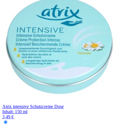
Filterung
Atrix intensive Schutzcreme Dose
Inhalt
:
150 ml
3,49 €