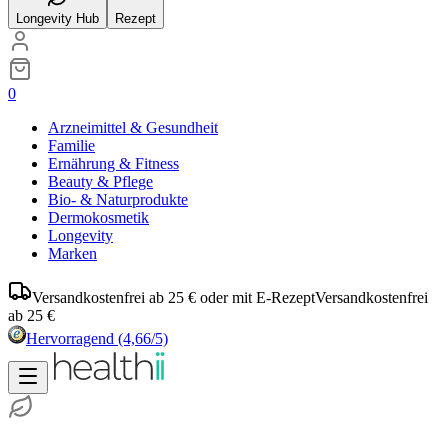
Longevity Hub
Rezept
0
Arzneimittel & Gesundheit
Familie
Ernährung & Fitness
Beauty & Pflege
Bio- & Naturprodukte
Dermokosmetik
Longevity
Marken
Versandkostenfrei ab 25 € oder mit E-Rezept
Versandkostenfrei
ab 25 €
Hervorragend
(4,66/5)