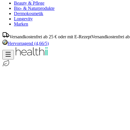
Beauty & Pflege
Bio- & Naturprodukte
Dermokosmetik
Longevity
Marken
Versandkostenfrei ab 25 € oder mit E-Rezept
Versandkostenfrei ab
Hervorragend
(4,66/5)