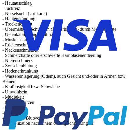
- Hautausschlag
- Juckreiz
- Nesselsucht (Urtikaria)
- Hautentzündung
- Trockene Haut
- Übermäßiges Schwitzen (Hyperhidrose) durch Medikamente
- Gelenkabnutzung (Arthrose)
- Muskelschmerzen
- Rückenschmerzen
- Nackenschmerzen
- Schmerzhafte oder erschwerte Harnblasenentleerung
- Nierenschmerz
- Zwischenblutung
- Hodenerkrankung
- Wassereinlagerung (Ödem), auch Gesicht und/oder in Armen bzw.
Beinen
- Kraftlosigkeit bzw. Schwäche
- Unwohlsein
- Müdigkeit
- Brustschmerzen
- Fieber
- Schmerzen
- Veränderte Blutwerte
- Komplikation nach einem chirurgischen Eingriff