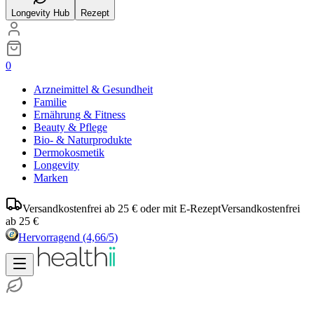
Longevity Hub
Rezept
0
Arzneimittel & Gesundheit
Familie
Ernährung & Fitness
Beauty & Pflege
Bio- & Naturprodukte
Dermokosmetik
Longevity
Marken
Versandkostenfrei ab 25 € oder mit E-Rezept
Versandkostenfrei
ab 25 €
Hervorragend
(4,66/5)