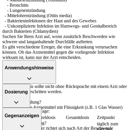
- Bronchitis
- Lungenentzündung
- Mittelohrentzündung (Otitis media)
- Bakterieninfektionen der Haut und des Gewebes
- Unkomplizierte Infektion im Harnwegs- und Genitalbereich
durch Bakterien (Chlamydien)
Suchen Sie Ihren Arzt auf, wenn zusätzlich Beschwerden wie
schwere und langanhaltende Durchfälle auftreten.
Es gibt verschiedene Erreger, die eine Erkrankung verursachen
können. Ob das Arzneimittel gegen die vorliegende Infektion
wirksam ist, kann nur der Arzt entscheiden.
Anwendungshinweise
Die Gesamtdosis sollte nicht ohne Rücksprache mit einem Arzt oder
Apotheker überschritten werden.
Dosierung
Art der Anwendung?
Nehmen Sie das Arzneimittel mit Flüssigkeit (z.B. 1 Glas Wasser)
Behandlung über 3 Tage:
ein.
Gegenanzeigen
Personenkreis
Einzeldosis
Gesamtdosis
Zeitpunkt
Dauer der Anwendung?
Kinder (über
täglich zum
Die Anwendungsdauer richtet sich nach Art der Beschwerde
45kg
gleichen