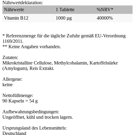
Nährwertdeklaration:
Nährwerte
1 Tablette
%NRV*
Vitamin B12
1000 µg
40000%
* Referenzmenge für die tägliche Zufuhr gemäß EU-Verordnung
1169/2011.
** Keine Angaben vorhanden.
Zutaten:
Mikrokristalline Cellulose, Methylcobalamin, Kartoffelstärke
(Amylogum), Reis Extrakt.
Allergene:
keine
Nettofüllmenge:
90 Kapseln = 54 g
Aufbewahrungsbedingungen:
Ungeöffnet, kühl und trocken lagern.
Ursprungsland des Lebensmittels:
Deutschland