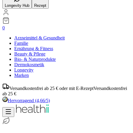
Longevity Hub
Rezept
0
Arzneimittel & Gesundheit
Familie
Ernährung & Fitness
Beauty & Pflege
Bio- & Naturprodukte
Dermokosmetik
Longevity
Marken
Versandkostenfrei ab 25 € oder mit E-Rezept
Versandkostenfrei
ab 25 €
Hervorragend
(4,66/5)