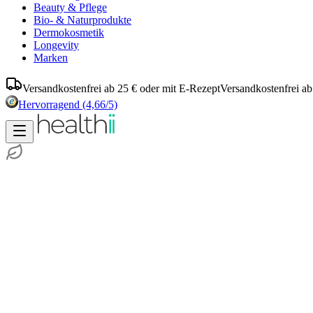
Beauty & Pflege
Bio- & Naturprodukte
Dermokosmetik
Longevity
Marken
Versandkostenfrei ab 25 € oder mit E-Rezept
Versandkostenfrei ab
Hervorragend
(4,66/5)