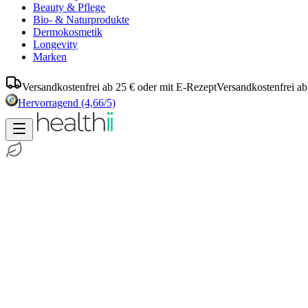
Beauty & Pflege
Bio- & Naturprodukte
Dermokosmetik
Longevity
Marken
Versandkostenfrei ab 25 € oder mit E-Rezept
Versandkostenfrei ab
Hervorragend
(4,66/5)